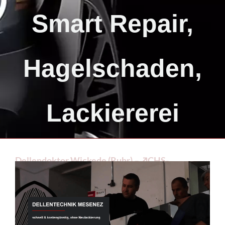
Smart Repair,
Hagelschaden,
Lackiererei
Dellendoktor Wickede (Ruhr) – ↗️CHS-
Dellentechnik: ✔️Hagelschaden, Beulendoktor,
Smart Repair, Lackiererei. Wenn Sie nach ✔️
Beulendoktor, ✔️ Smart Repair, ✔️ Dellendoktor,
✔️ Hagelschaden oder ✔️ Lackiererei gesucht