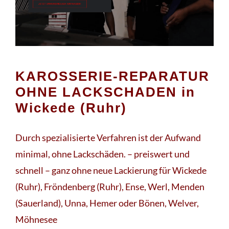
haben: ➡️ CHS-Dellentechnik, Ihr Dellenprofi in
Wickede (Ruhr). Nutzen Sie unsere Erfahrung ✉.
KAROSSERIE-REPARATUR
OHNE LACKSCHADEN in
Wickede (Ruhr)
Durch spezialisierte Verfahren ist der Aufwand
minimal, ohne Lackschäden. – preiswert und
schnell – ganz ohne neue Lackierung für Wickede
(Ruhr), Fröndenberg (Ruhr), Ense, Werl, Menden
(Sauerland), Unna, Hemer oder Bönen, Welver,
Möhnesee