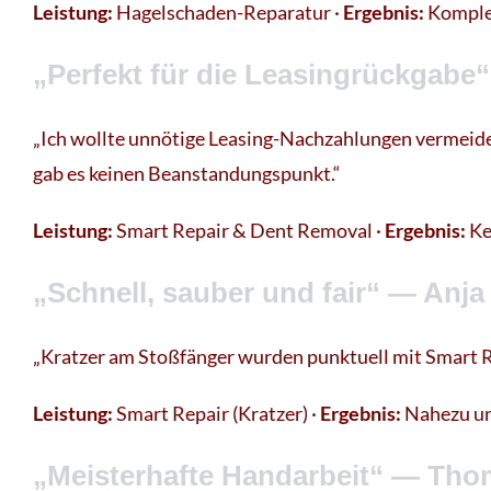
Leistung:
Hagelschaden-Reparatur ·
Ergebnis:
Komple
„Perfekt für die Leasingrückgabe
„Ich wollte unnötige Leasing-Nachzahlungen vermeide
gab es keinen Beanstandungspunkt.“
Leistung:
Smart Repair & Dent Removal ·
Ergebnis:
Ke
„Schnell, sauber und fair“ — Anja 
„Kratzer am Stoßfänger wurden punktuell mit Smart Re
Leistung:
Smart Repair (Kratzer) ·
Ergebnis:
Nahezu u
„Meisterhafte Handarbeit“ — Tho