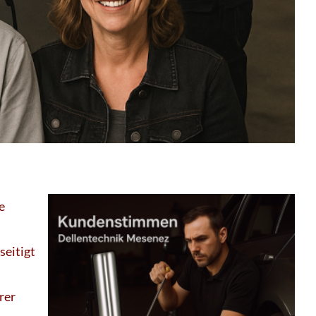
e
seitigt
rer