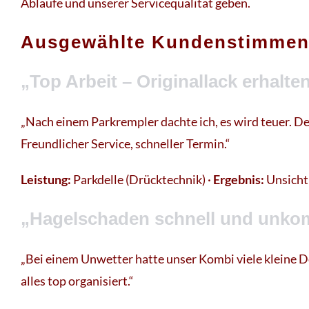
Abläufe und unserer Servicequalität geben.
Ausgewählte Kundenstimme
„Top Arbeit – Originallack erhalt
„Nach einem Parkrempler dachte ich, es wird teuer. D
Freundlicher Service, schneller Termin.“
Leistung:
Parkdelle (Drücktechnik) ·
Ergebnis:
Unsich
„Hagelschaden schnell und unkom
„Bei einem Unwetter hatte unser Kombi viele kleine D
alles top organisiert.“