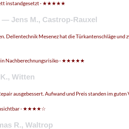
tt instandgesetzt · ★★★★★
“ — Jens M., Castrop-Rauxel
n. Dellentechnik Mesenez hat die Türkantenschläge und z
in Nachberechnungsrisiko · ★★★★★
K., Witten
pair ausgebessert. Aufwand und Preis standen im guten Ve
nsichtbar · ★★★★☆
mas R., Waltrop