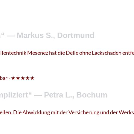
n
en“ — Markus S., Dortmund
ellentechnik Mesenez hat die Delle ohne Lackschaden entfe
tbar · ★★★★★
pliziert“ — Petra L., Bochum
ellen. Die Abwicklung mit der Versicherung und der Werkst