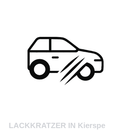
LACKKRATZER IN Kierspe