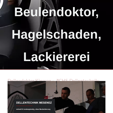
Beulendoktor,
Hagelschaden,
Lackiererei
Dellendoktor Kierspe – ↗️CHS-Dellentechnik:
✔️Smart Repair, Hagelschaden, Beulendoktor,
Lackiererei. ➡️ CHS-Dellentechnik, Ihr ☑️
Dellenprofi. ✔️ Beulendoktor, ✔️ Smart Repair, ✔️
Dellendoktor, ✔️ Hagelschaden und ✔️