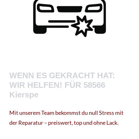
WENN ES GEKRACHT HAT:
WIR HELFEN! FÜR 58566
Kierspe
Mit unserem Team bekommst du null Stress mit
der Reparatur – preiswert, top und ohne Lack.