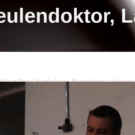
eulendoktor, L
Smart Repair, Hagelschaden, Beulendoktor, Lackiererei. 
ellendoktor, ✔️ Hagelschaden und ✔️ Lackiererei. Wir freu