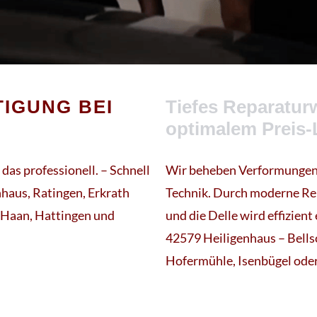
TIGUNG BEI
Tiefes Reparatur
optimalem Preis-
das professionell. – Schnell
Wir beheben Verformungen,
nhaus, Ratingen, Erkrath
Technik. Durch moderne Rep
, Haan, Hattingen und
und die Delle wird effizien
42579 Heiligenhaus – Bells
Hofermühle, Isenbügel ode
!