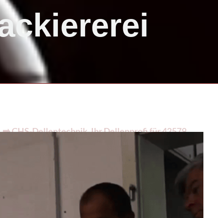
ackiererei
➡️ CHS-Dellentechnik, Ihr Dellenprofi für 42579
en uns auf auf Ihren Auftrag ✉.