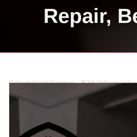
Repair, B
Dellendoktor Heiligenhaus – ↗️CHS-Dellentechnik: ✔️
Heiligenhaus. ✔️ Beulendoktor, ✔️ Smart Repair, ✔️ D