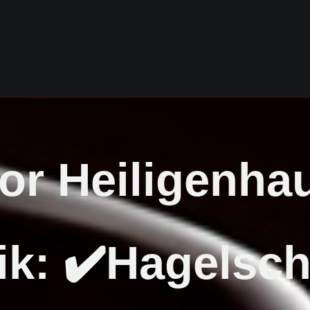
or Heiligenha
ik: ✔️Hagelsc