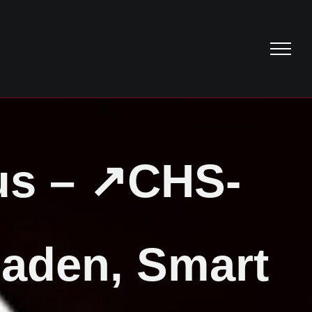
us – ↗️CHS-
haden, Smart