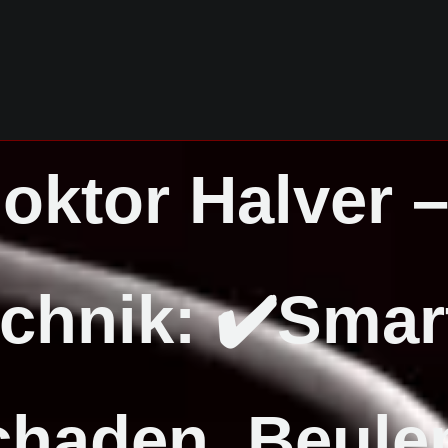
oktor Halver 
chnik: ✔️Smar
haden, Beule