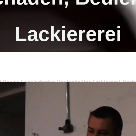
Lackiererei
Repair, Hagelschaden, Beulendoktor, Lackiererei. Nach ✔
llentechnik, Ihr Dellenprofi in Halver. Wir verwirkliche