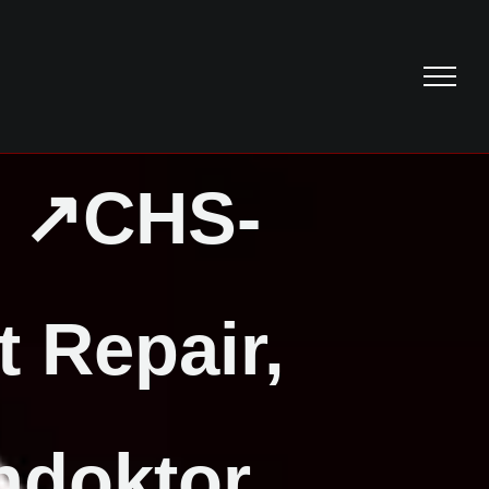
– ↗️CHS-
t Repair,
ndoktor,