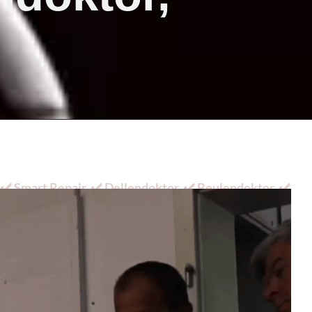
️ Smart Repair, ✔️ Dellendoktor, ✔️ Beulendoktor, ✔️
n Ihre Aufgaben ✉.