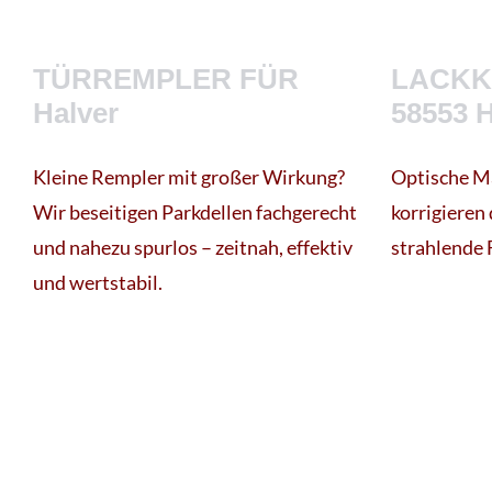
TÜRREMPLER FÜR
LACKK
Halver
58553 H
Kleine Rempler mit großer Wirkung?
Optische Mä
Wir beseitigen Parkdellen fachgerecht
korrigieren 
und nahezu spurlos – zeitnah, effektiv
strahlende 
und wertstabil.