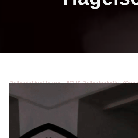
Dellendoktor Halver – ↗️CHS-Dellentechnik: ✔️Smart 
Hagelschaden oder ✔️ Lackiererei gesucht? ➡️ CHS-De