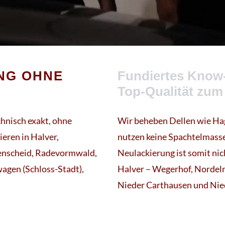
NG OHNE
Fundiertes Know-
Top-Qualität zum
hnisch exakt, ohne
Wir beheben Dellen wie Ha
ieren in Halver,
nutzen keine Spachtelmasse
denscheid, Radevormwald,
Neulackierung ist somit nich
agen (Schloss-Stadt),
Halver – Wegerhof, Nordeln
Nieder Carthausen und Nie